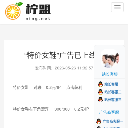
Toggl
navig
“特价女鞋”广告已上线！
发布时间：2026-05-26 11:32:57
站长客服
站长客服一
特价女鞋 对联 0.2元/IP 点击获利
站长客服二
站长客服三
特价女鞋右下角漂浮 300*300 0.2元/IP 点击获利
广告商客服
广告商客服一