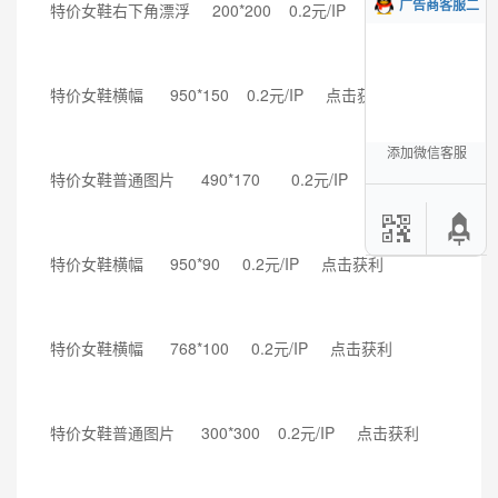
广告商客服二
特价女鞋右下角漂浮 200*200 0.2元/IP 点击获利
特价女鞋横幅 950*150 0.2元/IP 点击获利
添加微信客服
特价女鞋普通图片 490*170 0.2元/IP 点击获利
特价女鞋横幅 950*90 0.2元/IP 点击获利
特价女鞋横幅 768*100 0.2元/IP 点击获利
特价女鞋普通图片 300*300 0.2元/IP 点击获利