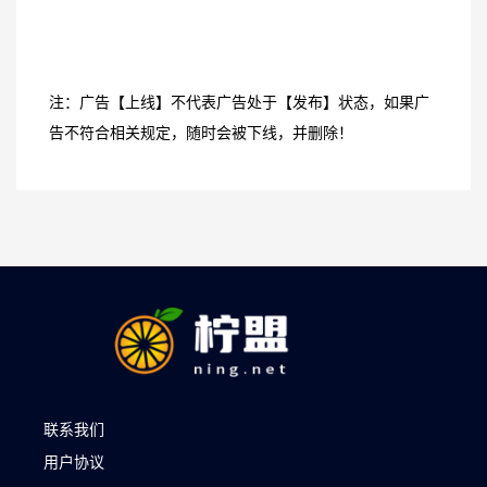
注：广告【上线】不代表广告处于【发布】状态，如果广
告不符合相关规定，随时会被下线，并删除！
联系我们
用户协议